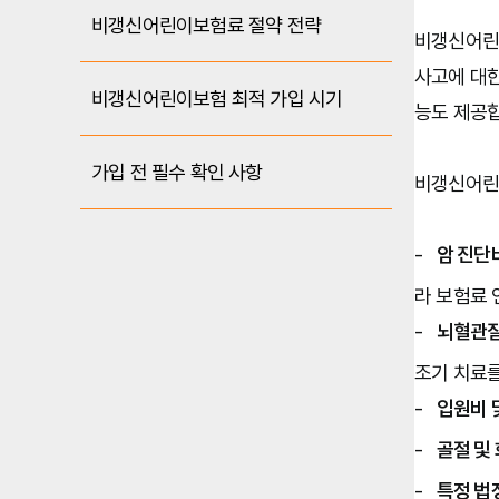
비갱신어린이보험료 절약 전략
비갱신어린이
사고에 대한
비갱신어린이보험 최적 가입 시기
능도 제공합
가입 전 필수 확인 사항
비갱신어린이
-   
암 진단비
라 보험료 
-   
뇌혈관질
조기 치료를
-   
입원비 
-   
골절 및 
-   
특정 법