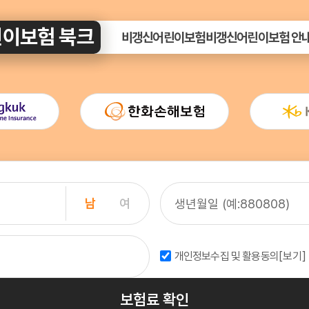
이보험 북크
비갱신어린이보험
비갱신어린이보험 안
남
여
개인정보수집 및 활용동의
[보기]
보험료 확인